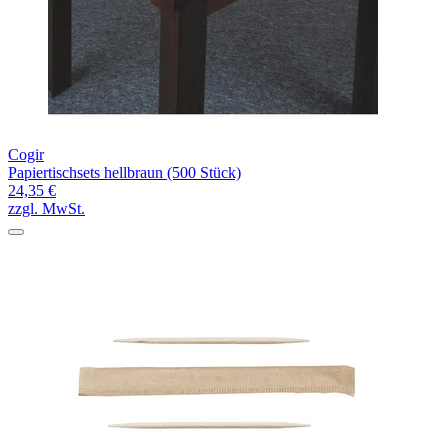
Cogir
Papiertischsets hellbraun (500 Stück)
24,35 €
zzgl. MwSt.