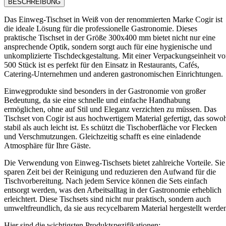
BESCHREIBUNG
Das Einweg-Tischset in Weiß von der renommierten Marke Cogir ist
die ideale Lösung für die professionelle Gastronomie. Dieses
praktische Tischset in der Größe 300x400 mm bietet nicht nur eine
ansprechende Optik, sondern sorgt auch für eine hygienische und
unkomplizierte Tischdeckgestaltung. Mit einer Verpackungseinheit v
500 Stück ist es perfekt für den Einsatz in Restaurants, Cafés,
Catering-Unternehmen und anderen gastronomischen Einrichtungen.
Einwegprodukte sind besonders in der Gastronomie von großer
Bedeutung, da sie eine schnelle und einfache Handhabung
ermöglichen, ohne auf Stil und Eleganz verzichten zu müssen. Das
Tischset von Cogir ist aus hochwertigem Material gefertigt, das sowo
stabil als auch leicht ist. Es schützt die Tischoberfläche vor Flecken
und Verschmutzungen. Gleichzeitig schafft es eine einladende
Atmosphäre für Ihre Gäste.
Die Verwendung von Einweg-Tischsets bietet zahlreiche Vorteile. Sie
sparen Zeit bei der Reinigung und reduzieren den Aufwand für die
Tischvorbereitung. Nach jedem Service können die Sets einfach
entsorgt werden, was den Arbeitsalltag in der Gastronomie erheblich
erleichtert. Diese Tischsets sind nicht nur praktisch, sondern auch
umweltfreundlich, da sie aus recycelbarem Material hergestellt werde
Hier sind die wichtigsten Produktspezifikationen: