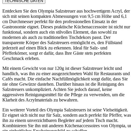
TECHNISCHE DATEN
Entdecken Sie den Olympia Salzstreuer aus hochwertigem Acryl, der
sich mit seinen kompakten Abmessungen von 9,5 cm Höhe und 6,1
cm Durchmesser perfekt für den professionellen Einsatz in der
Gastronomie eignet. Dieses praktische Küchenaccessoire ist nicht nur
funktional, sondern auch ein stilvolles Element, das sowohl zu
modernen als auch zu traditionellen Tischdekors passt. Der
transparente Körper des Salzstreuers ermöglicht es, den Füllstand
jederzeit auf einen Blick zu erkennen. Ideal für Salz- und
Pfefferkörner, sorgt er dafür, dass Ihre Gäste stets perfekten
Geschmack erleben.
Mit einem Gewicht von nur 120g ist dieser Salzstreuer leicht und
handlich, was ihn zu einer ausgezeichneten Wahl für Restaurants und
Cafés macht. Die einfache Nachfüllmöglichkeit sorgt dafür, dass Sie
nie ohne Gewürze dastehen. Darüber hinaus ist die Reinigung des
Salzstreuers unkompliziert. Achten Sie jedoch darauf, keine
aggressiven Reinigungsmittel für die Pflege zu verwenden, um die
Klarheit des Acrylmaterials zu bewahren.
Ein weiterer Vorteil des Olympia Salzstreuers ist seine Vielseitigkeit.
Er eignet sich nicht nur für Salz, sondern auch perfekt für Pfeffer, was
ihn zu einem unverzichtbaren Begleiter auf jedem Tisch macht.
Kombinieren Sie ihn mit anderen Küchenaccessoires von Olympia, 
ein einheitliches Erscheinungsbild zu schaffen.