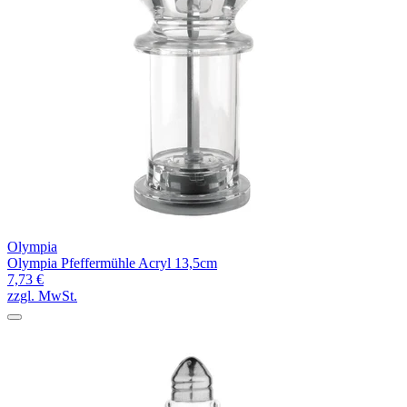
Olympia
Olympia Pfeffermühle Acryl 13,5cm
7,73 €
zzgl. MwSt.