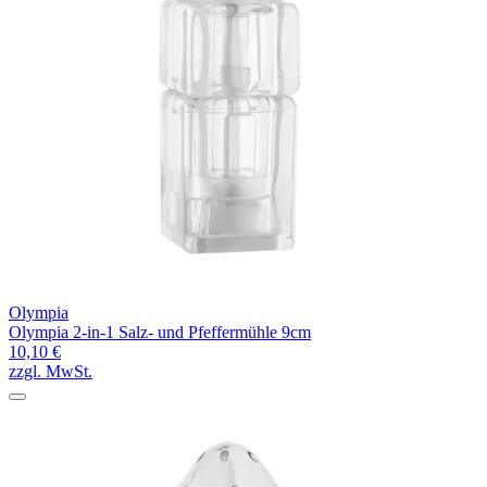
Olympia
Olympia 2-in-1 Salz- und Pfeffermühle 9cm
10,10 €
zzgl. MwSt.