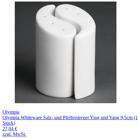
Olympia
Olympia Whiteware Salz- und Pfefferstreuer Ying und Yang 9,5cm (
Stück)
27,04 €
zzgl. MwSt.