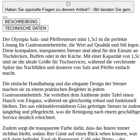
Haben Sie spezielle Fragen zu diesem Artikel? - Wir beraten Sie gern.
BESCHREIBUNG
TECHNISCHE DATEN
Der Olympia Salz- und Pfefferstreuer mini 1,5cl ist die perfekte
Lösung für Gastronomiebetriebe, die Wert auf Qualität und Stil legen.
Diese kompakten, transparenten Streuer sind ideal für den Einsatz an
Tischdecken, Buffets oder in der Küche. Mit einer Kapazität von 1,5c
sind sie die ideale Größe für Tischservices, während die verchromte
Spitze das Nachfüllen und dosieren von Salz und Pfeffer einfach
macht.
Die einfache Handhabung und das elegante Design der Streuer
machen sie zu einem praktischen Begleiter in jedem
Gastronomiebetrieb. Sie verleihen dem Ambiente jeder Tafel einen
Hauch von Eleganz, während sie gleichzeitig robust und funktionell
bleiben. Der aus edelstahlverstärktem Glas gefertigte Streuer ist zude
langlebig und pflegeleicht, was die Reinigung nach einem geschäftig
Service deutlich erleichtert.
Zudem sorgt die transparente Farbe dafür, dass das Innere immer
sichtbar bleibt, sodass Ihre Gäste auf einen Blick sehen können, was
sich darin befindet. Egal ob Restaurant, Café oder Bistro – der