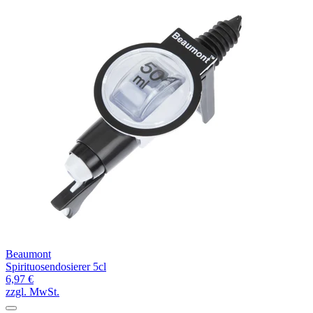
Beaumont
Spirituosendosierer 5cl
6,97 €
zzgl. MwSt.