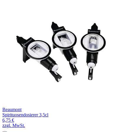
Beaumont
Spirituosendosierer 3,5cl
6,75 €
zzgl. MwSt.