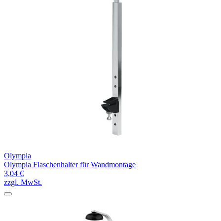
Olympia
Olympia Flaschenhalter für Wandmontage
3,04 €
zzgl. MwSt.