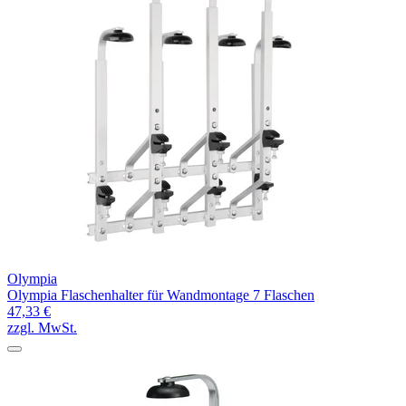
Olympia
Olympia Flaschenhalter für Wandmontage 7 Flaschen
47,33 €
zzgl. MwSt.