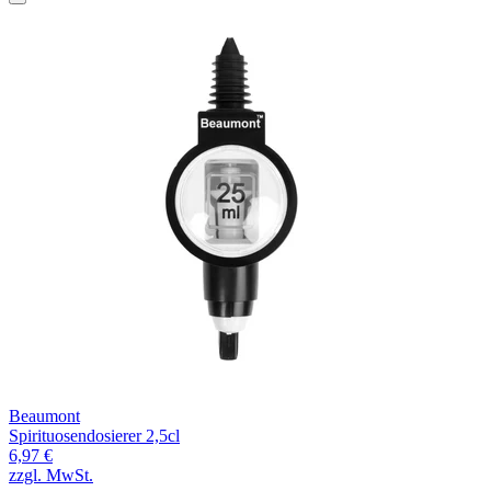
Beaumont
Spirituosendosierer 2,5cl
6,97 €
zzgl. MwSt.