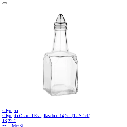
Olympia
Olympia Öl- und Essigflaschen 14,2cl (12 Stück)
13,22 €
zzgl. MwSt.