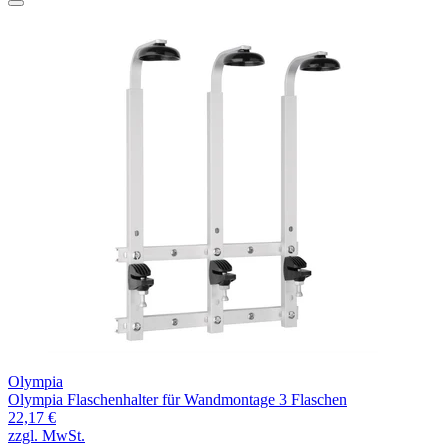
Olympia
Olympia Flaschenhalter für Wandmontage 3 Flaschen
22,17 €
zzgl. MwSt.