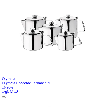
Olympia
Olympia Concorde Teekanne 2L
16,90 €
zzgl. MwSt.