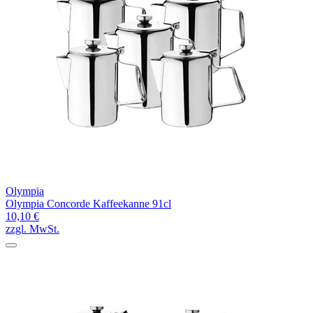
Olympia
Olympia Concorde Kaffeekanne 91cl
10,10 €
zzgl. MwSt.