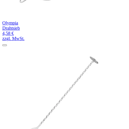
Olympia
Drahtsieb
4,58 €
zzgl. MwSt.