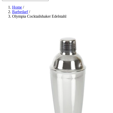
Home
/
Barbedarf
/
Olympia Cocktailshaker Edelstahl