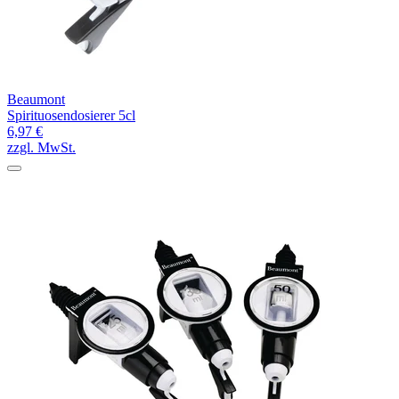
Beaumont
Spirituosendosierer 5cl
6,97 €
zzgl. MwSt.