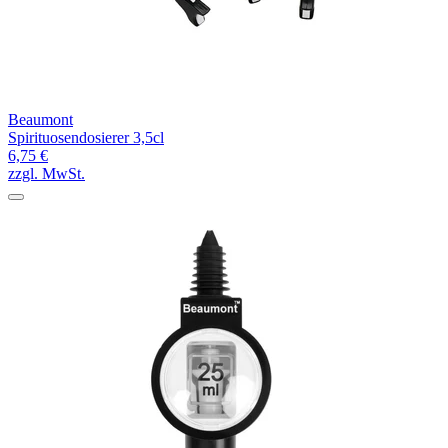
Beaumont
Spirituosendosierer 3,5cl
6,75 €
zzgl. MwSt.