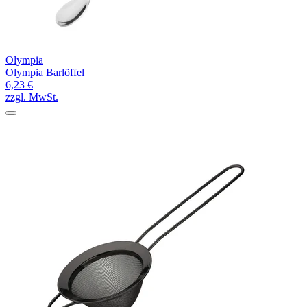
Olympia
Olympia Barlöffel
6,23 €
zzgl. MwSt.