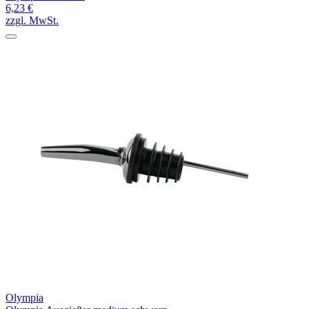
6,23 €
zzgl. MwSt.
Olympia