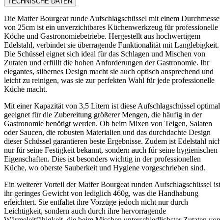
TECHNISCHE DATEN
Die Matfer Bourgeat runde Aufschlagschüssel mit einem Durchmesse
von 25cm ist ein unverzichtbares Küchenwerkzeug für professionelle
Köche und Gastronomiebetriebe. Hergestellt aus hochwertigem
Edelstahl, verbindet sie überragende Funktionalität mit Langlebigkeit.
Die Schüssel eignet sich ideal für das Schlagen und Mischen von
Zutaten und erfüllt die hohen Anforderungen der Gastronomie. Ihr
elegantes, silbernes Design macht sie auch optisch ansprechend und
leicht zu reinigen, was sie zur perfekten Wahl für jede professionelle
Küche macht.
Mit einer Kapazität von 3,5 Litern ist diese Aufschlagschüssel optimal
geeignet für die Zubereitung größerer Mengen, die häufig in der
Gastronomie benötigt werden. Ob beim Mixen von Teigen, Salaten
oder Saucen, die robusten Materialien und das durchdachte Design
dieser Schüssel garantieren beste Ergebnisse. Zudem ist Edelstahl nic
nur für seine Festigkeit bekannt, sondern auch für seine hygienischen
Eigenschaften. Dies ist besonders wichtig in der professionellen
Küche, wo oberste Sauberkeit und Hygiene vorgeschrieben sind.
Ein weiterer Vorteil der Matfer Bourgeat runden Aufschlagschüssel is
ihr geringes Gewicht von lediglich 460g, was die Handhabung
erleichtert. Sie entfaltet ihre Vorzüge jedoch nicht nur durch
Leichtigkeit, sondern auch durch ihre hervorragende
Wärmeleitfähigkeit, die beim Mischen unterschiedlichster Zutaten vo