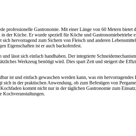
ede professionelle Gastronomie. Mit einer Länge von 60 Metern bietet d
 in der Küche. Er wurde speziell für Köche und Gastronomiebetriebe e
net sich hervorragend zum Sichern von Fleisch und anderen Lebensmitt
en Eigenschaften ist er auch backofenfest.
on und lässt sich einfach handhaben. Der integrierte Schneidemechanis
zliches Werkzeug benötigt wird. Dies spart Zeit und steigert die Effizi
endbar ist und einfach gewaschen werden kann, was ein hervorragendes P
zeigt sich in der praktischen Anwendung, ob zum Befestigen von Pergame
 Kochfaden kommt nicht nur in der täglichen Gastronomie zum Einsatz
le Kochveranstaltungen.