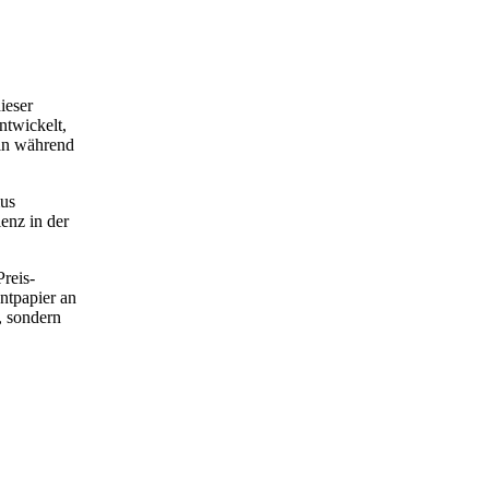
ieser
ntwickelt,
eln während
mus
enz in der
reis-
ntpapier an
, sondern