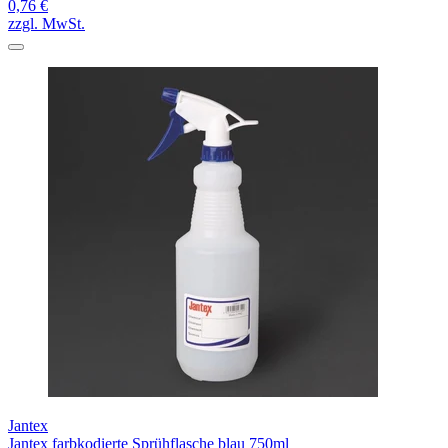
0,76 €
zzgl. MwSt.
Jantex
Jantex farbkodierte Sprühflasche blau 750ml