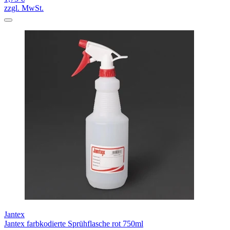
zzgl. MwSt.
Jantex
Jantex farbkodierte Sprühflasche rot 750ml