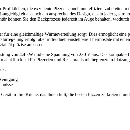
Profiküchen, die exzellente Pizzen schnell und effizient zubereiten m
 Langlebigkeit als auch ein ansprechendes Design, das in jeder gastro
ntür können Sie den Backprozess jederzeit im Auge behalten, wodurch
er für eine gleichmäßige Wärmeverteilung sorgt. Dies ermöglicht eine p
turregelung erfolgt über individuell einstellbare Thermostate mit eine
alität präzise anpassen.
Leistung von 4,4 kW und eine Spannung von 230 V aus. Das kompakte D
cht ihn ideal für Pizzerien und Restaurants mit begrenztem Platzang
ck:
 Reinigung
ebnisse
erät in Ihre Küche, das Ihnen hilft, die besten Pizzen zu kreieren und