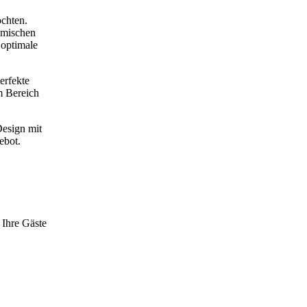
öchten.
nomischen
 optimale
erfekte
m Bereich
esign mit
ebot.
 Ihre Gäste