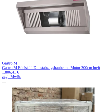
Gastro M
Gastro M Edelstahl Dunstabzugshaube mit Motor 300cm breit
1.806,41 €
zzgl. MwSt.