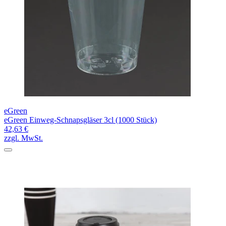
eGreen
eGreen Einweg-Schnapsgläser 3cl (1000 Stück)
42,63 €
zzgl. MwSt.