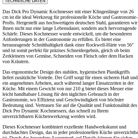
TECHNISCHE DATEN
Das Dick Pro Dynamic Kochmesser mit einer Klingenlänge von 26
cm ist die ideal Werkzeug für professionelle Köche und Gastronomie-
Profis. Hergestellt aus hochwertigem deutschen Stahl, garantieren wir
Ihnen nicht nur eine lange Lebensdauer, sondern auch hervorragende
Schärfe. Dieses Kochmesser wurde entwickelt, um die besonderen
Anforderungen in der Gastronomie zu erfüllen. Es bietet eine
herausragende Schnitthaltigkeit dank einer Rockwell-Härte von 56°
und ist somit perfekt für präzises Schneidergebnis, gleich ob beim
Zerkleinern von Gemüse, Schneiden von Fleisch oder dem Hacken
von Kräutern.
Das ergonomische Design des stabilen, hygienischen Plastikgriffs
liefert zusätzliche Vorteile. Der Griff sorgt für einen sicheren Halt und
ein angenehmes Arbeiten, auch während langer Einsatzzeiten in der
Küche. Mit einem Gewicht von nur 210 g bietet dieses Messer eine
leicht handhabare Lösung für den täglichen Gebrauch in der
Gastronomie, wo Effizienz und Geschwindigkeit von höchster
Bedeutung sind. Vertrauen Sie auf die Qualität und Funktionalität des
Dick Pro Dynamic Kochmessers, das schnell zu Ihrem
unverzichtbaren Küchenwerkzeug werden wird.
Dieses Kochmesser kombiniert exzellente Handwerkskunst und
durchdachtes Design, das in jeder professionellen Küche unverzichtb
ist. Durch das besondere Augenmerk auf Details können Sie sicher