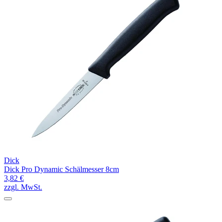
Dick
Dick Pro Dynamic Schälmesser 8cm
3,82 €
zzgl. MwSt.