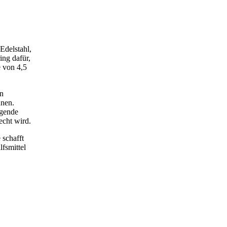
Edelstahl,
ing dafür,
 von 4,5
en
nnen.
agende
echt wird.
 schafft
lfsmittel