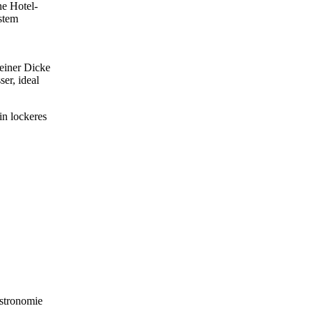
ne Hotel-
ustem
 einer Dicke
er, ideal
in lockeres
astronomie