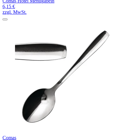
Comas Hotel Menügabeln
6,15 €
zzgl. MwSt.
Comas