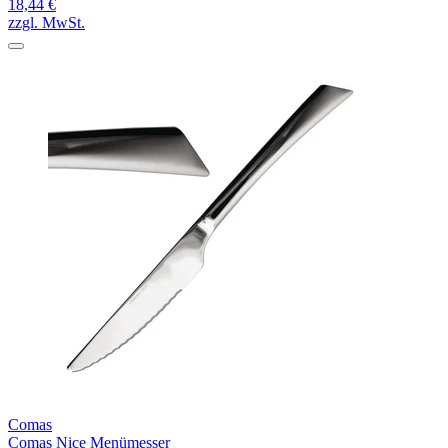
18,44 €
zzgl. MwSt.
Comas
Comas Nice Menümesser