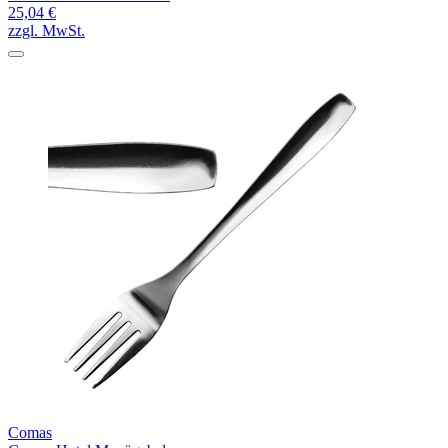
25,04 €
zzgl. MwSt.
Comas