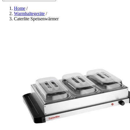
Home
/
Warmhaltegeräte
/
Caterlite Speisenwärmer