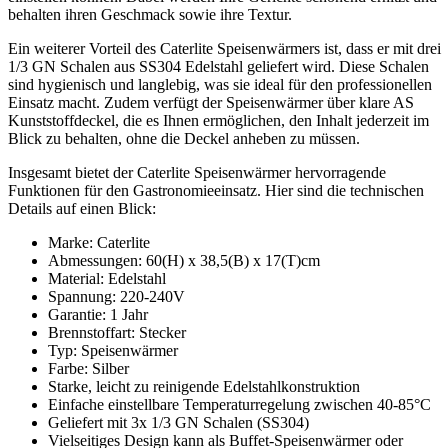
behalten ihren Geschmack sowie ihre Textur.
Ein weiterer Vorteil des Caterlite Speisenwärmers ist, dass er mit drei
1/3 GN Schalen aus SS304 Edelstahl geliefert wird. Diese Schalen
sind hygienisch und langlebig, was sie ideal für den professionellen
Einsatz macht. Zudem verfügt der Speisenwärmer über klare AS
Kunststoffdeckel, die es Ihnen ermöglichen, den Inhalt jederzeit im
Blick zu behalten, ohne die Deckel anheben zu müssen.
Insgesamt bietet der Caterlite Speisenwärmer hervorragende
Funktionen für den Gastronomieeinsatz. Hier sind die technischen
Details auf einen Blick:
Marke: Caterlite
Abmessungen: 60(H) x 38,5(B) x 17(T)cm
Material: Edelstahl
Spannung: 220-240V
Garantie: 1 Jahr
Brennstoffart: Stecker
Typ: Speisenwärmer
Farbe: Silber
Starke, leicht zu reinigende Edelstahlkonstruktion
Einfache einstellbare Temperaturregelung zwischen 40-85°C
Geliefert mit 3x 1/3 GN Schalen (SS304)
Vielseitiges Design kann als Buffet-Speisenwärmer oder