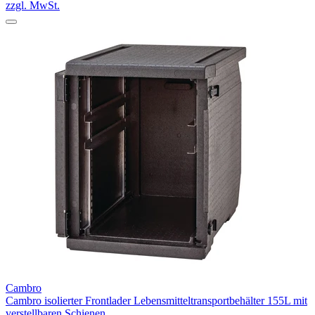
zzgl. MwSt.
Cambro
Cambro isolierter Frontlader Lebensmitteltransportbehälter 155L mit
verstellbaren Schienen