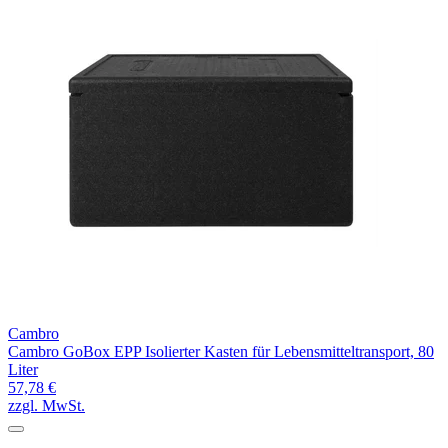
Cambro
Cambro GoBox EPP Isolierter Kasten für Lebensmitteltransport, 80
Liter
57,78 €
zzgl. MwSt.