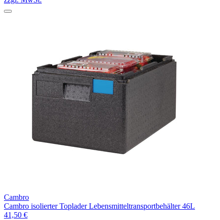
Cambro
Cambro isolierter Toplader Lebensmitteltransportbehälter 46L
41,50 €