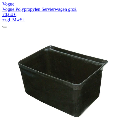
Vogue
Vogue Polypropylen Servierwagen groß
70,64 €
zzgl. MwSt.