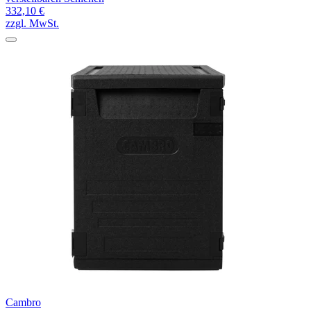
332,10 €
zzgl. MwSt.
Cambro