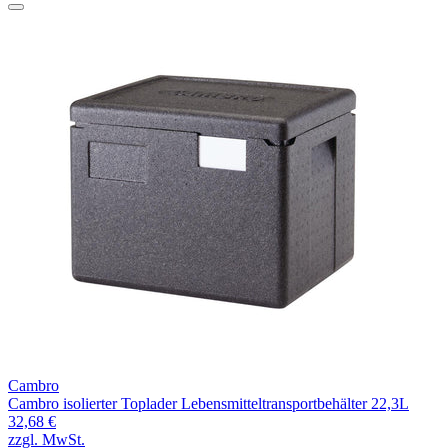
Cambro
Cambro isolierter Toplader Lebensmitteltransportbehälter 22,3L
32,68 €
zzgl. MwSt.