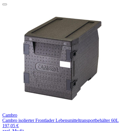
Cambro
Cambro isolierter Frontlader Lebensmitteltransportbehälter 60L
197,05 €
zzgl. MwSt.