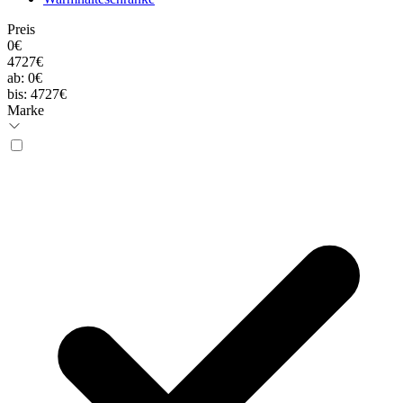
Preis
0€
4727€
ab:
0€
bis:
4727€
Marke