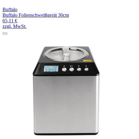
Buffalo
Buffalo Folienschweißgerät 30cm
65,11 €
zzgl. MwSt.