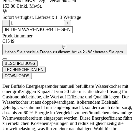
Preise exkl. MwSt. zzgl. Versandkosten
153,80 € inkl. MwSt.
Sofort verfügbar, Lieferzeit: 1–3 Werktage
−
+
IN DEN WARENKORB LEGEN
Produktnummer:
CJ549
Haben Sie spezielle Fragen zu diesem Artikel? - Wir beraten Sie gern.
BESCHREIBUNG
TECHNISCHE DATEN
DOWNLOADS
Der Buffalo Energiesparender manuell befüllbare Wasserkocher mit
einer großzügigen Kapazität von 20 Litern ist die ideale Lösung für
Gastronomiebetriebe, die Wert auf Effizienz und Qualität legen. Der
Wasserkocher ist aus doppelwandigem, isolierendem Edelstahl
gefertigt, was ihn nicht nur langlebig macht, sondern auch dafür sorgt
dass bis zu 60 % Energie im Vergleich zu herkömmlichen einwandig
Warmwasserbereitern eingespart werden. Diese Energieeffizienz führt
zu erheblichen Kosteneinsparungen und reduziert gleichzeitig die
Umweltbelastung, was ihn zu einer nachhaltigen Wahl für Ihr