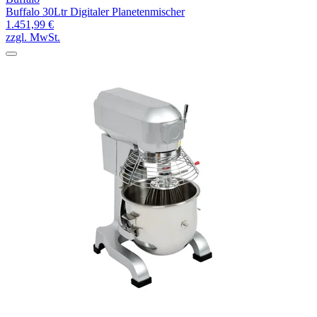
Buffalo 30Ltr Digitaler Planetenmischer
1.451,99 €
zzgl. MwSt.