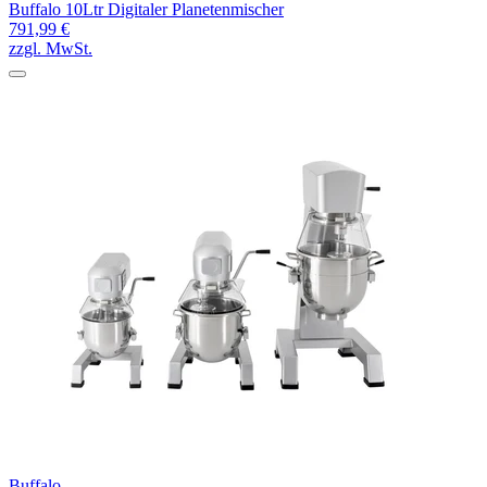
Buffalo 10Ltr Digitaler Planetenmischer
791,99 €
zzgl. MwSt.
Buffalo