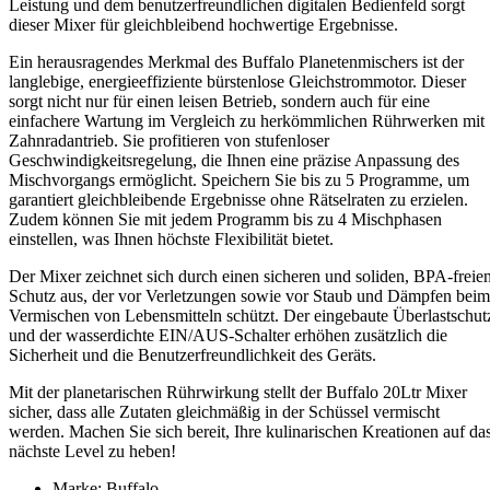
Leistung und dem benutzerfreundlichen digitalen Bedienfeld sorgt
dieser Mixer für gleichbleibend hochwertige Ergebnisse.
Ein herausragendes Merkmal des Buffalo Planetenmischers ist der
langlebige, energieeffiziente bürstenlose Gleichstrommotor. Dieser
sorgt nicht nur für einen leisen Betrieb, sondern auch für eine
einfachere Wartung im Vergleich zu herkömmlichen Rührwerken mit
Zahnradantrieb. Sie profitieren von stufenloser
Geschwindigkeitsregelung, die Ihnen eine präzise Anpassung des
Mischvorgangs ermöglicht. Speichern Sie bis zu 5 Programme, um
garantiert gleichbleibende Ergebnisse ohne Rätselraten zu erzielen.
Zudem können Sie mit jedem Programm bis zu 4 Mischphasen
einstellen, was Ihnen höchste Flexibilität bietet.
Der Mixer zeichnet sich durch einen sicheren und soliden, BPA-freie
Schutz aus, der vor Verletzungen sowie vor Staub und Dämpfen beim
Vermischen von Lebensmitteln schützt. Der eingebaute Überlastschut
und der wasserdichte EIN/AUS-Schalter erhöhen zusätzlich die
Sicherheit und die Benutzerfreundlichkeit des Geräts.
Mit der planetarischen Rührwirkung stellt der Buffalo 20Ltr Mixer
sicher, dass alle Zutaten gleichmäßig in der Schüssel vermischt
werden. Machen Sie sich bereit, Ihre kulinarischen Kreationen auf da
nächste Level zu heben!
Marke: Buffalo