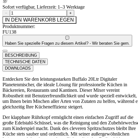
Sofort verfügbar, Lieferzeit: 1–3 Werktage
−
+
IN DEN WARENKORB LEGEN
Produktnummer:
FU138
Haben Sie spezielle Fragen zu diesem Artikel? - Wir beraten Sie gern.
BESCHREIBUNG
TECHNISCHE DATEN
DOWNLOADS
Entdecken Sie den leistungsstarken Buffalo 20Ltr Digitaler
Planetenmischer, die ideale Lösung für professionelle Küchen in
Bäckereien, Restaurants und Kantinen. Dieser Mixer vereint
Robustheit mit Benutzerfreundlichkeit und wurde speziell entwickelt,
um Ihnen beim Mischen aller Arten von Zutaten zu helfen, während e
gleichzeitig Ihre Kücheneffizienz steigert.
Der klappbare Rührkopf ermöglicht einen einfachen Zugriff auf die
große Edelstahl-Schüssel, was die Reinigung und den Zubehörwechs
zum Kinderspiel macht. Dank des cleveren Spritzschutzes bleibt Ihre
Küche stets sauber und ordentlich. Mit seiner außergewöhnlichen