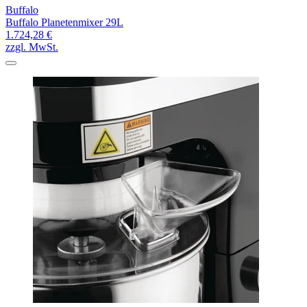
Buffalo
Buffalo Planetenmixer 29L
1.724,28 €
zzgl. MwSt.