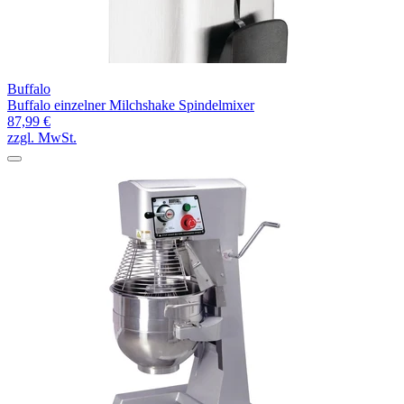
Buffalo
Buffalo einzelner Milchshake Spindelmixer
87,99 €
zzgl. MwSt.