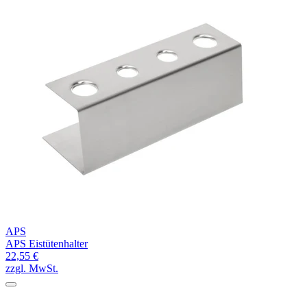
APS
APS Eistütenhalter
22,55 €
zzgl. MwSt.