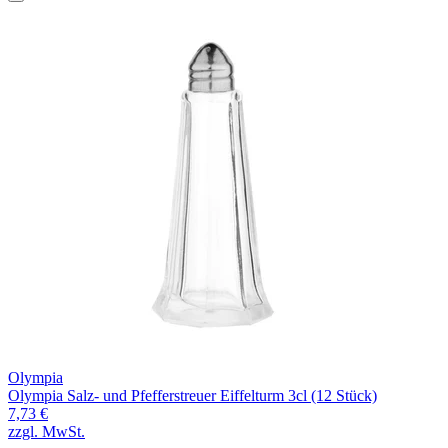
Olympia
Olympia Salz- und Pfefferstreuer Eiffelturm 3cl (12 Stück)
7,73 €
zzgl. MwSt.