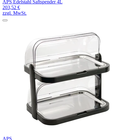
APS Edelstahl Saftspender 4L
203,52 €
zzgl. MwSt.
APS