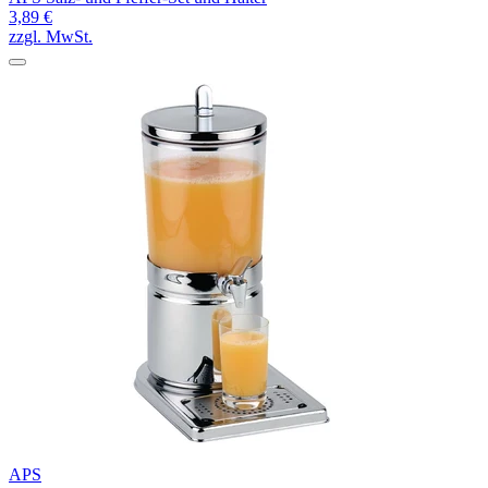
3,89 €
zzgl. MwSt.
APS