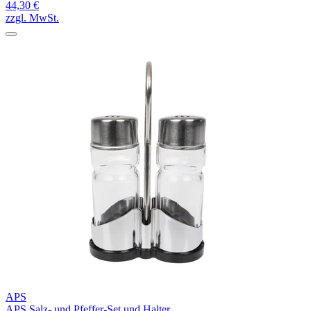
44,30 €
zzgl. MwSt.
APS
APS Salz- und Pfeffer-Set und Halter