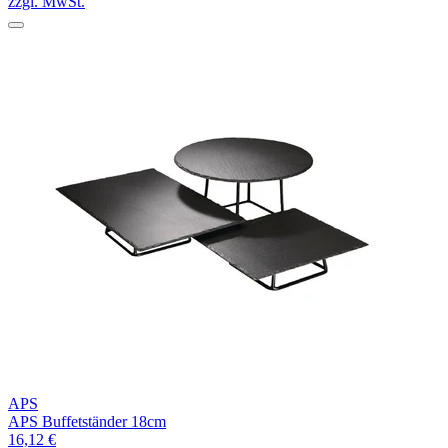
zzgl. MwSt.
APS
APS Buffetständer 18cm
16,12 €