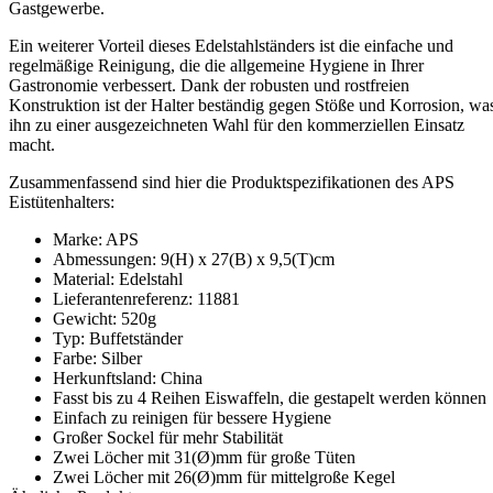
Gastgewerbe.
Ein weiterer Vorteil dieses Edelstahlständers ist die einfache und
regelmäßige Reinigung, die die allgemeine Hygiene in Ihrer
Gastronomie verbessert. Dank der robusten und rostfreien
Konstruktion ist der Halter beständig gegen Stöße und Korrosion, wa
ihn zu einer ausgezeichneten Wahl für den kommerziellen Einsatz
macht.
Zusammenfassend sind hier die Produktspezifikationen des APS
Eistütenhalters:
Marke: APS
Abmessungen: 9(H) x 27(B) x 9,5(T)cm
Material: Edelstahl
Lieferantenreferenz: 11881
Gewicht: 520g
Typ: Buffetständer
Farbe: Silber
Herkunftsland: China
Fasst bis zu 4 Reihen Eiswaffeln, die gestapelt werden können
Einfach zu reinigen für bessere Hygiene
Großer Sockel für mehr Stabilität
Zwei Löcher mit 31(Ø)mm für große Tüten
Zwei Löcher mit 26(Ø)mm für mittelgroße Kegel