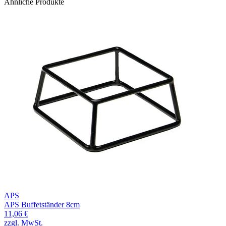
Ähnliche Produkte
APS
APS Buffetständer 8cm
11,06 €
zzgl. MwSt.