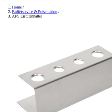
Home
/
Buffetservice & Präsentation
/
APS Eistütenhalter