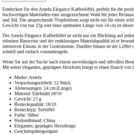
Entdecken Sie den Amefa Elegance Kaffeelöffel, perfekt für die profe
hochwertigen Materialien eine ausgezeichnete Wahl für jedes Restauran
und Stil. Die ansprechende Tropfenform sorgt nicht nur für einen sc
Gewicht von nur 23g und einer optimalen Länge von 14 cm ist dieser L
Der Amefa Elegance Kaffeelöffel ist nicht nur ein Blickfang auf jed
robusten Bauweise und der erstklassigen Materialqualität ist er beson
intensiven Einsatz in der Gastronomie. Darüber hinaus ist der Löff
schnell und einfach vonstattengeht.
Wenn Sie auf der Suche nach einem zuverlässigen und stilvollen Beste
Mit seiner eleganten, geprägten Herzform bringt er einen Hauch von
Marke: Amefa
Verpackungseinheit: 12 Stück
Abmessungen: 14 cm (Länge)
Material: Edelstahl 18/10
Gewicht: 23 g
Besteckqualität: 18/10
Bestecktyp: Teelöffel
Farbe: Silber
Herkunftsland: China
Elegantes, geprägtes Herzdesign
Geschirrspülergeeignet