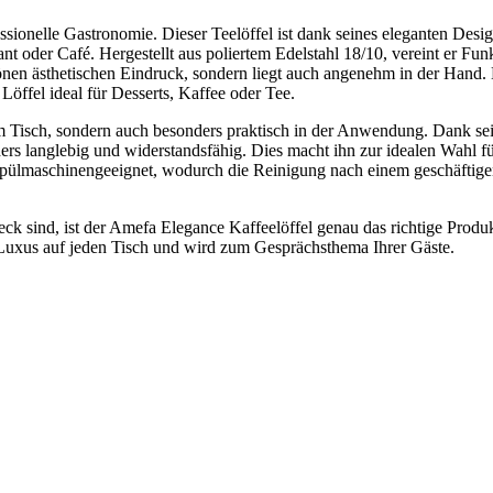
ssionelle Gastronomie. Dieser Teelöffel ist dank seines eleganten Desi
t oder Café. Hergestellt aus poliertem Edelstahl 18/10, vereint er Funk
hönen ästhetischen Eindruck, sondern liegt auch angenehm in der Hand.
öffel ideal für Desserts, Kaffee oder Tee.
em Tisch, sondern auch besonders praktisch in der Anwendung. Dank se
ders langlebig und widerstandsfähig. Dies macht ihn zur idealen Wahl f
el spülmaschinengeeignet, wodurch die Reinigung nach einem geschäfti
ck sind, ist der Amefa Elegance Kaffeelöffel genau das richtige Produk
 Luxus auf jeden Tisch und wird zum Gesprächsthema Ihrer Gäste.