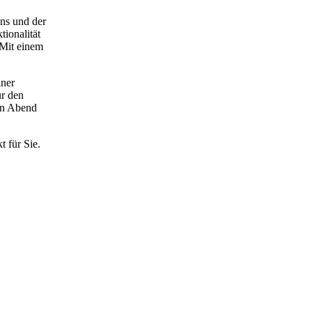
gns und der
tionalität
 Mit einem
iner
ür den
gen Abend
t für Sie.