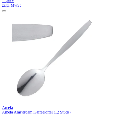
11,55 €
zzgl. MwSt.
Amefa
Amefa Amsterdam Kaffeelöffel (12 Stück)