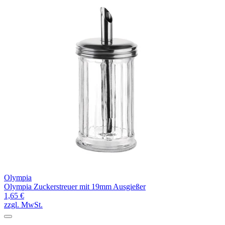
Olympia
Olympia Zuckerstreuer mit 19mm Ausgießer
1,65 €
zzgl. MwSt.