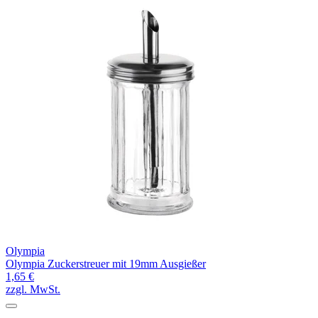
Olympia
Olympia Zuckerstreuer mit 19mm Ausgießer
1,65 €
zzgl. MwSt.