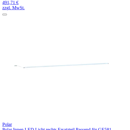
491,71 €
zzgl. MwSt.
Polar
Polar Innen LED Licht rechts Ersatzteil Passend für GE581