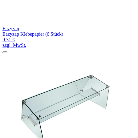
Eazyzap
Eazyzap Klebepapier (6 Stück)
9,31 €
zzgl. MwSt.