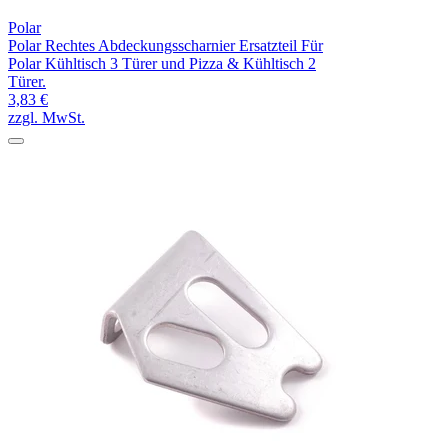
Polar
Polar Rechtes Abdeckungsscharnier Ersatzteil Für
Polar Kühltisch 3 Türer und Pizza & Kühltisch 2
Türer.
3,83 €
zzgl. MwSt.