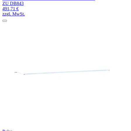
ZU DB843
491,71 €
zzgl. MwSt.