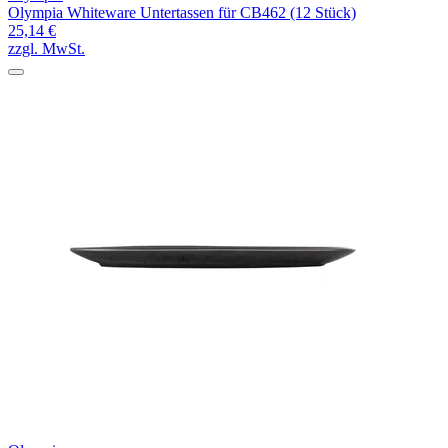
Olympia Whiteware Untertassen für CB462 (12 Stück)
25,14 €
zzgl. MwSt.