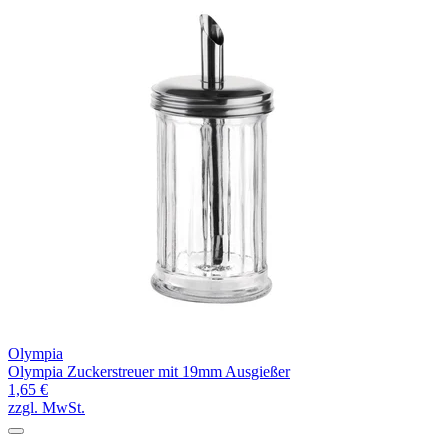
Olympia
Olympia Zuckerstreuer mit 19mm Ausgießer
1,65 €
zzgl. MwSt.