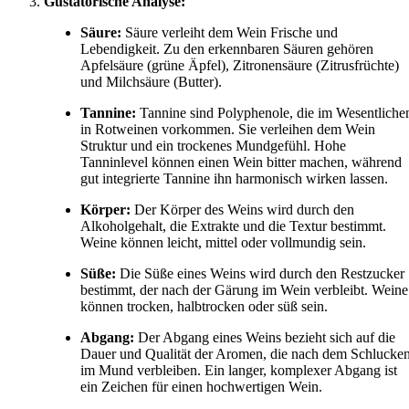
Gustatorische Analyse:
Säure:
Säure verleiht dem Wein Frische und
Lebendigkeit. Zu den erkennbaren Säuren gehören
Apfelsäure (grüne Äpfel), Zitronensäure (Zitrusfrüchte)
und Milchsäure (Butter).
Tannine:
Tannine sind Polyphenole, die im Wesentliche
in Rotweinen vorkommen. Sie verleihen dem Wein
Struktur und ein trockenes Mundgefühl. Hohe
Tanninlevel können einen Wein bitter machen, während
gut integrierte Tannine ihn harmonisch wirken lassen.
Körper:
Der Körper des Weins wird durch den
Alkoholgehalt, die Extrakte und die Textur bestimmt.
Weine können leicht, mittel oder vollmundig sein.
Süße:
Die Süße eines Weins wird durch den Restzucker
bestimmt, der nach der Gärung im Wein verbleibt. Weine
können trocken, halbtrocken oder süß sein.
Abgang:
Der Abgang eines Weins bezieht sich auf die
Dauer und Qualität der Aromen, die nach dem Schlucke
im Mund verbleiben. Ein langer, komplexer Abgang ist
ein Zeichen für einen hochwertigen Wein.