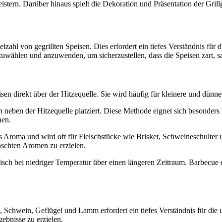
istern. Darüber hinaus spielt die Dekoration und Präsentation der Gril
elzahl von gegrillten Speisen. Dies erfordert ein tiefes Verständnis f
uszuwählen und anzuwenden, um sicherzustellen, dass die Speisen zart, s
sen direkt über der Hitzequelle. Sie wird häufig für kleinere und dünn
 neben der Hitzequelle platziert. Diese Methode eignet sich besonders 
hen.
s Aroma und wird oft für Fleischstücke wie Brisket, Schweineschulter 
schten Aromen zu erzielen.
ch bei niedriger Temperatur über einen längeren Zeitraum. Barbecue er
 Schwein, Geflügel und Lamm erfordert ein tiefes Verständnis für die u
gebnisse zu erzielen.