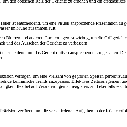
 um den optischen Reiz der Gerichte zu erhöhen und ein erstklassiges k
eller ist entscheidend, um eine visuell ansprechende Präsentation zu g
s Wasser im Mund zusammenläuft.
 Blumen und anderen Garnierungen ist wichtig, um die Grillgerichte zu
 und das Aussehen der Gerichte zu verbessern.
 entscheidend, um das Gericht optisch ansprechender zu gestalten. Der
en.
äzision verfügen, um eine Vielzahl von gegrillten Speisen perfekt zuzu
selnde kulinarische Trends anzupassen. Effektives Zeitmanagement und
higkeit, flexibel auf Veränderungen zu reagieren, sind ebenfalls wicht
räzision verfügen, um die verschiedenen Aufgaben in der Küche erfolg