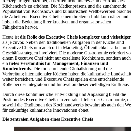
Redzepi trugen dazu bei, das öffentliche Interesse an der Rolle des
Küchenchefs zu erhöhen. Die Medienpräsenz und die zunehmende
Popularität von Kochshows und kulinarischen Wettbewerben brachte
die Arbeit von Executive Chefs einem breiteren Publikum näher und
hoben die Bedeutung ihrer kreativen und organisatorischen
Fähigkeiten hervor.
Heute ist
die Rolle des Executive Chefs komplexer und vielseitiger
als je zuvor. Neben den traditionellen Aufgaben in der Küche sind
Executive Chefs nun auch oft in Marketing, Öffentlichkeitsarbeit und
Geschäftsstrategien involviert. Die moderne Gastronomie erfordert v
einem Executive Chef nicht nur exzellente Kochkünste, sondern auch
ein
tiefes Verständnis für Management, Finanzen und
Kundentrends
. Die fortschreitende Globalisierung und die
Verbreitung internationaler Küchen haben die kulinarische Landschaf
weiter bereichert, und Executive Chefs spielen eine entscheidende
Rolle bei der Integration und Innovation dieser vielfältigen Einflüsse.
Durch diese kontinuierliche Entwicklung und Anpassung bleibt die
Position des Executive Chefs ein zentraler Pfeiler der Gastronomie, d
sowohl die Traditionen des Kochhandwerks bewahrt als auch den W
für zukünftige kulinarische Innovationen ebnet.
Die zentralen Aufgaben eines Executive Chefs