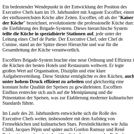
Ein bedeutender Wendepunkt in der Entwicklung der Position des
Executive Chefs kam im 19. Jahrhundert mit Auguste Escoffier, eine
der einflussreichsten Köche aller Zeiten. Escoffier, oft als der "
Kaiser
der Köche
" bezeichnet, revolutionierte die professionelle Küche dur
die Einführung des Brigade-Systems. Dieses hierarchische System
teilte die Küche in spezialisierte Stationen auf
, jede unter der
Leitung eines Chef de Partie. Der Executive Chef, oder Chef de
Cuisine, stand an der Spitze dieser Hierarchie und war für die
Gesamtleitung der Küche verantwortlich.
Escoffiers Brigade-System brachte eine neue Ordnung und Effizienz 
die Küchen der besten Hotels und Restaurants weltweit. Er legte
großen Wert auf Organisation, Disziplin und eine klare
Aufgabenverteilung. Diese Struktur ermöglichte es den Küchen,
auc
unter hohem Druck effizient zu arbeiten
und gleichzeitig eine
konstant hohe Qualität der Speisen zu gewährleisten. Escoffiers
Einfluss erstreckte sich auch auf die Menüplanung und die
Präsentation der Speisen, was zur Etablierung moderner kulinarischer
Standards führte.
Im Laufe des 20. Jahrhunderts entwickelte sich die Rolle des
Executive Chefs weiter, insbesondere mit dem Aufstieg von
Fernsehköchen und kulinarischen Stars. Persönlichkeiten wie Julia
Child, Jacques Pépin und später auch Gordon Ramsay und René