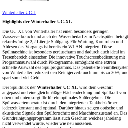
Winterhalter UC-L
Highlights der Winterhalter UC-XL
Die UC-XL von Winterhalter hat einen besonders geringen
Wasserverbrauch und auch der Wasserbedarf zum Nachspülen beträgt
rekordwürdige 2,2 Liter je Spülgang. Für Wartung, Kontrollen und
Ablesen des Vorgangs ist bereits ein WLAN integriert. Diese
Spülmaschine ist besonders geräuscharm und dadurch auch ideal im
Tresenbereich einsetzbar. Die innovative Touchscreenbedienung mit
Programmauswahl durch Piktogramme, ermöglicht eine extrem
schnelle Auswahl des Spülprogramms. Das patentierte Feinfiltersyste
von Winterhalter reduziert den Reinigerverbrauch um bis zu 30%, un
spart somit viel Geld.
Der Spüldruck der
Winterhalter UC-XL
wird dem Geschirr
angepasst und eine gleichmäßige Flächendeckung und Spülkraft von
oben und unten sorgt für für ein optimales Spülergebnis. Die
Spülwassertemperatur ist durch den integrierten Tankheizkörper
jederzeit konstant und optimal. Darüber hinaus zeigen optische und
akustische Signale den Spülfortschritt und Maschinenzustand an. Das
Grundreinigungsprogramm lässt auch Geschirr, welches jahrelang
nicht verwendet wurde, wieder wie neu aussehen.