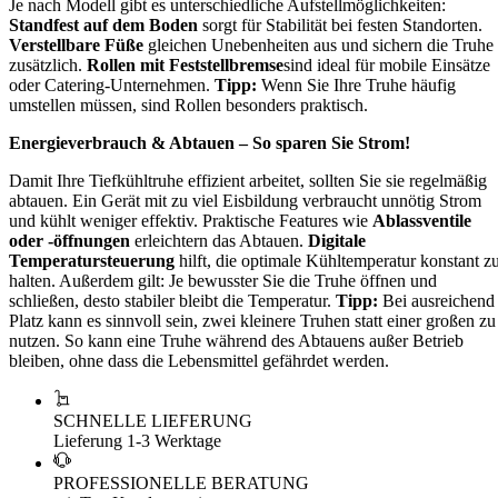
Je nach Modell gibt es unterschiedliche Aufstellmöglichkeiten:
Standfest auf dem Boden
sorgt für Stabilität bei festen Standorten.
Verstellbare Füße
gleichen Unebenheiten aus und sichern die Truhe
zusätzlich.
Rollen mit Feststellbremse
sind ideal für mobile Einsätze
oder Catering-Unternehmen.
Tipp:
Wenn Sie Ihre Truhe häufig
umstellen müssen, sind Rollen besonders praktisch.
Energieverbrauch & Abtauen – So sparen Sie Strom!
Damit Ihre Tiefkühltruhe effizient arbeitet, sollten Sie sie regelmäßig
abtauen. Ein Gerät mit zu viel Eisbildung verbraucht unnötig Strom
und kühlt weniger effektiv. Praktische Features wie
Ablassventile
oder -öffnungen
erleichtern das Abtauen.
Digitale
Temperatursteuerung
hilft, die optimale Kühltemperatur konstant z
halten. Außerdem gilt: Je bewusster Sie die Truhe öffnen und
schließen, desto stabiler bleibt die Temperatur.
Tipp:
Bei ausreichend
Platz kann es sinnvoll sein, zwei kleinere Truhen statt einer großen zu
nutzen. So kann eine Truhe während des Abtauens außer Betrieb
bleiben, ohne dass die Lebensmittel gefährdet werden.
SCHNELLE LIEFERUNG
Lieferung 1-3 Werktage
PROFESSIONELLE BERATUNG