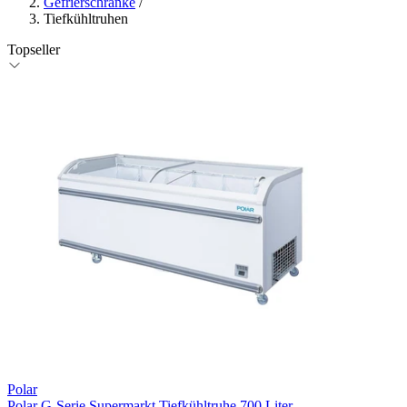
Gefrierschränke
/
Tiefkühltruhen
Topseller
Polar
Polar G-Serie Supermarkt Tiefkühltruhe 700 Liter