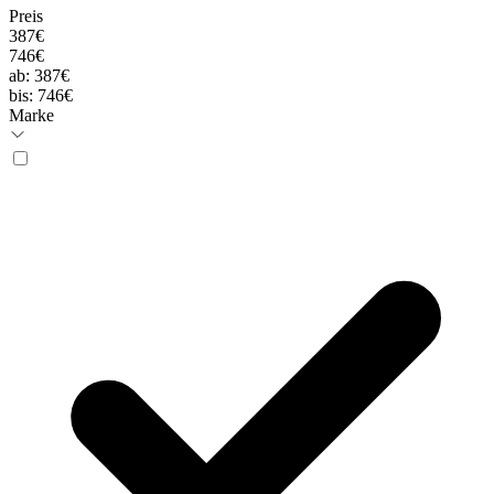
Preis
387€
746€
ab:
387€
bis:
746€
Marke