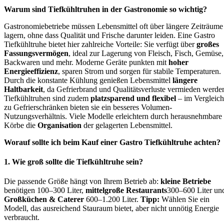
Warum sind Tiefkühltruhen in der Gastronomie so wichtig?
Gastronomiebetriebe müssen Lebensmittel oft über längere Zeiträume
lagern, ohne dass Qualität und Frische darunter leiden. Eine Gastro
Tiefkühltruhe bietet hier zahlreiche Vorteile: Sie verfügt über
großes
Fassungsvermögen
, ideal zur Lagerung von Fleisch, Fisch, Gemüse,
Backwaren und mehr. Moderne Geräte punkten mit
hoher
Energieeffizienz
, sparen Strom und sorgen für stabile Temperaturen.
Durch die konstante Kühlung genießen Lebensmittel
längere
Haltbarkeit
, da Gefrierbrand und Qualitätsverluste vermieden werde
Tiefkühltruhen sind zudem
platzsparend und flexibel
– im Vergleich
zu Gefrierschränken bieten sie ein besseres Volumen-
Nutzungsverhältnis. Viele Modelle erleichtern durch herausnehmbare
Körbe die
Organisation
der gelagerten Lebensmittel.
Worauf sollte ich beim Kauf einer Gastro Tiefkühltruhe achten?
1. Wie groß sollte die Tiefkühltruhe sein?
Die passende Größe hängt von Ihrem Betrieb ab:
kleine Betriebe
benötigen 100–300 Liter,
mittelgroße Restaurants
300–600 Liter un
Großküchen & Caterer
600–1.200 Liter.
Tipp:
Wählen Sie ein
Modell, das ausreichend Stauraum bietet, aber nicht unnötig Energie
verbraucht.