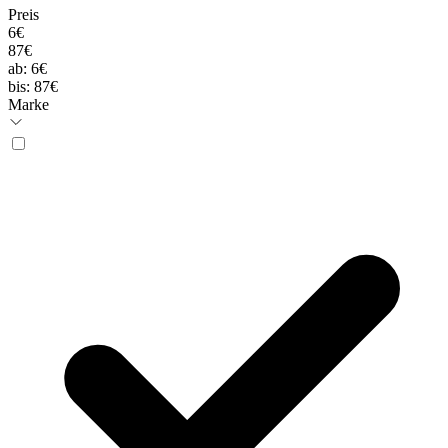
Preis
6€
87€
ab:
6€
bis:
87€
Marke