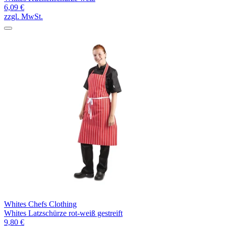
6,09 €
zzgl. MwSt.
Whites Chefs Clothing
Whites Latzschürze rot-weiß gestreift
9,80 €