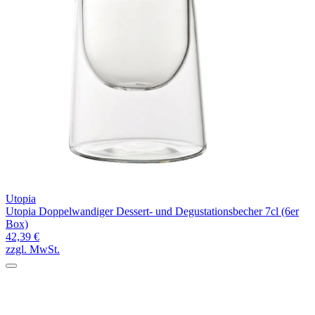
Utopia
Utopia Doppelwandiger Dessert- und Degustationsbecher 7cl (6er
Box)
42,39 €
zzgl. MwSt.