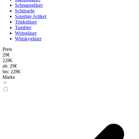
Schnapsgläser
Schüsseln
Sonstige Artikel
Trinkgläser
Tumbler
Weingläser
Whiskygläser
Preis
29€
228€
ab:
29€
bis:
228€
Marke