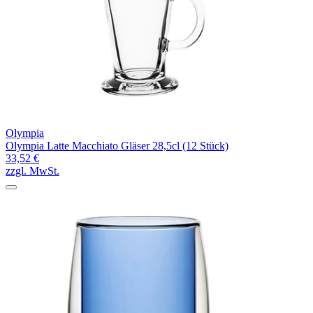
Olympia
Olympia Latte Macchiato Gläser 28,5cl (12 Stück)
33,52 €
zzgl. MwSt.