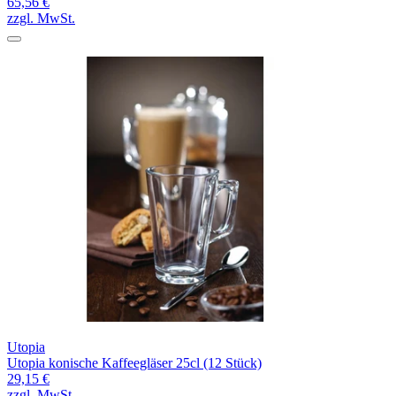
65,56 €
zzgl. MwSt.
Utopia
Utopia konische Kaffeegläser 25cl (12 Stück)
29,15 €
zzgl. MwSt.