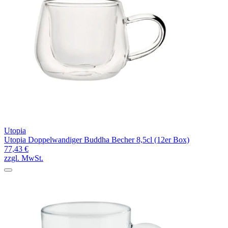
Utopia
Utopia Doppelwandiger Buddha Becher 8,5cl (12er Box)
77,43 €
zzgl. MwSt.