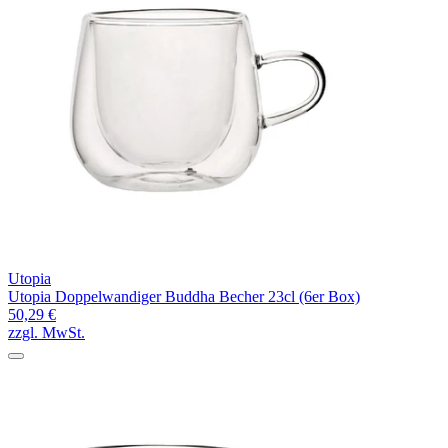
Utopia
Utopia Doppelwandiger Buddha Becher 23cl (6er Box)
50,29 €
zzgl. MwSt.