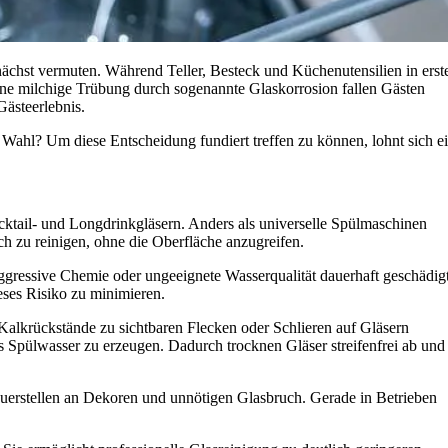
nächst vermuten. Während Teller, Besteck und Küchenutensilien in erst
 eine milchige Trübung durch sogenannte Glaskorrosion fallen Gästen
Gästeerlebnis.
e Wahl? Um diese Entscheidung fundiert treffen zu können, lohnt sich e
ocktail- und Longdrinkgläsern. Anders als universelle Spülmaschinen
ch zu reinigen, ohne die Oberfläche anzugreifen.
aggressive Chemie oder ungeeignete Wasserqualität dauerhaft geschädig
ieses Risiko zu minimieren.
 Kalkrückstände zu sichtbaren Flecken oder Schlieren auf Gläsern
s Spülwasser zu erzeugen. Dadurch trocknen Gläser streifenfrei ab und
heuerstellen an Dekoren und unnötigen Glasbruch. Gerade in Betrieben