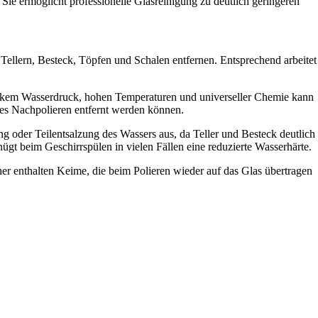
 Sie ermöglicht professionelle Glasreinigung zu deutlich geringeren
 Tellern, Besteck, Töpfen und Schalen entfernen. Entsprechend arbeitet
 starkem Wasserdruck, hohen Temperaturen und universeller Chemie kann
les Nachpolieren entfernt werden können.
ung oder Teilentsalzung des Wassers aus, da Teller und Besteck deutlich
ügt beim Geschirrspülen in vielen Fällen eine reduzierte Wasserhärte.
her enthalten Keime, die beim Polieren wieder auf das Glas übertragen