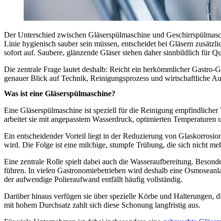
Der Unterschied zwischen Gläserspülmaschine und Geschirrspülmaschin
Linie hygienisch sauber sein müssen, entscheidet bei Gläsern zusätzl
sofort auf. Saubere, glänzende Gläser stehen daher sinnbildlich für Qu
Die zentrale Frage lautet deshalb: Reicht ein herkömmlicher Gastro-Ge
genauer Blick auf Technik, Reinigungsprozess und wirtschaftliche A
Was ist eine Gläserspülmaschine?
Eine Gläserspülmaschine ist speziell für die Reinigung empfindlicher
arbeitet sie mit angepasstem Wasserdruck, optimierten Temperaturen un
Ein entscheidender Vorteil liegt in der Reduzierung von Glaskorrosi
wird. Die Folge ist eine milchige, stumpfe Trübung, die sich nicht me
Eine zentrale Rolle spielt dabei auch die Wasseraufbereitung. Besond
führen. In vielen Gastronomiebetrieben wird deshalb eine Osmoseanla
der aufwendige Polieraufwand entfällt häufig vollständig.
Darüber hinaus verfügen sie über spezielle Körbe und Halterungen, d
mit hohem Durchsatz zahlt sich diese Schonung langfristig aus.