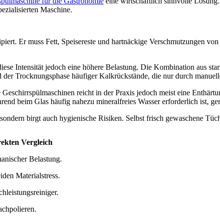
spülmaschine für die Gastronomie
eine wirtschaftlich sinnvolle Lösung.
pezialisierten Maschine.
zipiert. Er muss Fett, Speisereste und hartnäckige Verschmutzungen von
et diese Intensität jedoch eine höhere Belastung. Die Kombination aus
end der Trocknungsphase häufiger Kalkrückstände, die nur durch manuel
he Geschirrspülmaschinen reicht in der Praxis jedoch meist eine Enthärt
rend beim Glas häufig nahezu mineralfreies Wasser erforderlich ist, gen
 sondern birgt auch hygienische Risiken. Selbst frisch gewaschene Tüc
rekten Vergleich
hanischer Belastung.
den Materialstress.
hleistungsreiniger.
chpolieren.