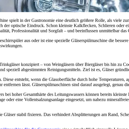
e spielt in der Gastronomie eine deutlich größere Rolle, als viele zu
ich der optische Eindruck. Schon kleinste Kalkflecken, Schlieren oder
alität, Professionalität und Sorgfalt – und beeinflussen unmittelbar das 
schirrspüler aus oder ist eine spezielle Gläserspülmaschine die besser
uswirkungen.
 Trinkgläser konzipiert – von Weingläsern über Biergläser bis hin zu C
d speziell abgestimmten Reinigungsmitteln. Ziel ist es, Gläser gründli
on. Diese entsteht, wenn die Glasoberfläche durch hohe Temperaturen, 
hr entfernen lässt. Gläserspülmaschinen sind darauf ausgelegt, genau d
ers bei hoher Gesamthärte des Leitungswassers können bereits kleinste
ge oder eine Vollentsalzungsanlage eingesetzt, um nahezu mineralfreie
ie Gläser stabil fixieren. Das verhindert Absplitterungen am Rand, Sc