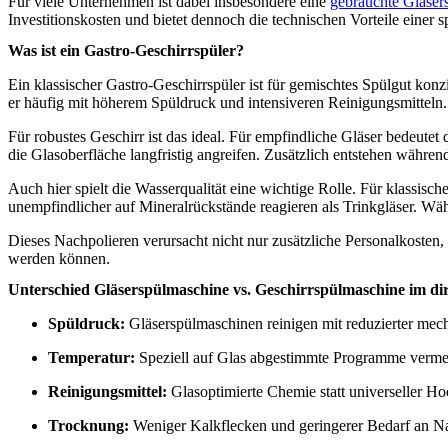
Für viele Unternehmen ist dabei insbesondere eine
gebrauchte Gläser
Investitionskosten und bietet dennoch die technischen Vorteile einer s
Was ist ein Gastro-Geschirrspüler?
Ein klassischer Gastro-Geschirrspüler ist für gemischtes Spülgut kon
er häufig mit höherem Spüldruck und intensiveren Reinigungsmitteln.
Für robustes Geschirr ist das ideal. Für empfindliche Gläser bedeut
die Glasoberfläche langfristig angreifen. Zusätzlich entstehen währ
Auch hier spielt die Wasserqualität eine wichtige Rolle. Für klassisc
unempfindlicher auf Mineralrückstände reagieren als Trinkgläser. Wäh
Dieses Nachpolieren verursacht nicht nur zusätzliche Personalkosten,
werden können.
Unterschied Gläserspülmaschine vs. Geschirrspülmaschine im di
Spüldruck:
Gläserspülmaschinen reinigen mit reduzierter mec
Temperatur:
Speziell auf Glas abgestimmte Programme vermei
Reinigungsmittel:
Glasoptimierte Chemie statt universeller Hoc
Trocknung:
Weniger Kalkflecken und geringerer Bedarf an Na