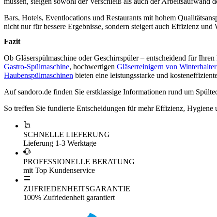
müssen, steigen sowohl der Verschleiß als auch der Arbeitsaufwand de
Bars, Hotels, Eventlocations und Restaurants mit hohem Qualitätsanspr
nicht nur für bessere Ergebnisse, sondern steigert auch Effizienz und W
Fazit
Ob Gläserspülmaschine oder Geschirrspüler – entscheidend für Ihren
Gastro-Spülmaschine
, hochwertigen
Gläserreinigern von Winterhalter
Haubenspülmaschinen
bieten eine leistungsstarke und kosteneffizient
Auf sandoro.de finden Sie erstklassige Informationen rund um Spülte
So treffen Sie fundierte Entscheidungen für mehr Effizienz, Hygiene
SCHNELLE LIEFERUNG
Lieferung 1-3 Werktage
PROFESSIONELLE BERATUNG
mit Top Kundenservice
ZUFRIEDENHEITSGARANTIE
100% Zufriedenheit garantiert