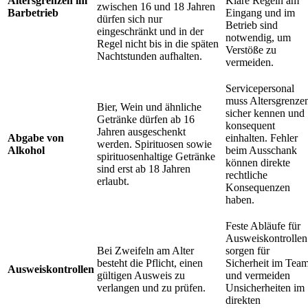
Altersgrenzen im
Klare Regeln am
zwischen 16 und 18 Jahren
Barbetrieb
Eingang und im
dürfen sich nur
Betrieb sind
eingeschränkt und in der
notwendig, um
Regel nicht bis in die späten
Verstöße zu
Nachtstunden aufhalten.
vermeiden.
Servicepersonal
muss Altersgrenze
Bier, Wein und ähnliche
sicher kennen und
Getränke dürfen ab 16
konsequent
Jahren ausgeschenkt
Abgabe von
einhalten. Fehler
werden. Spirituosen sowie
Alkohol
beim Ausschank
spirituosenhaltige Getränke
können direkte
sind erst ab 18 Jahren
rechtliche
erlaubt.
Konsequenzen
haben.
Feste Abläufe für
Ausweiskontrollen
Bei Zweifeln am Alter
sorgen für
besteht die Pflicht, einen
Sicherheit im Tea
Ausweiskontrollen
gültigen Ausweis zu
und vermeiden
verlangen und zu prüfen.
Unsicherheiten im
direkten