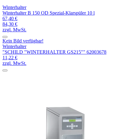
Winterhalter
Winterhalter B 150 OD Spezial-Klarspüler 10 l
67,40 €
84,30 €
zzgl. MwSt.
Kein Bild verfügbar!
Winterhalter
"SCHILD "WINTERHALTER GS215"" 62003678
11,22 €
zzgl. MwSt.