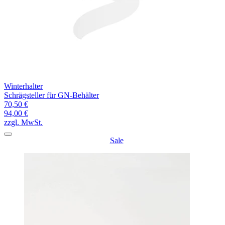
Winterhalter
Schrägsteller für GN-Behälter
70,50 €
94,00 €
zzgl. MwSt.
Sale