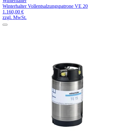
Winterhalter
Winterhalter Vollentsalzungspatrone VE 20
1.160,00 €
zzgl. MwSt.