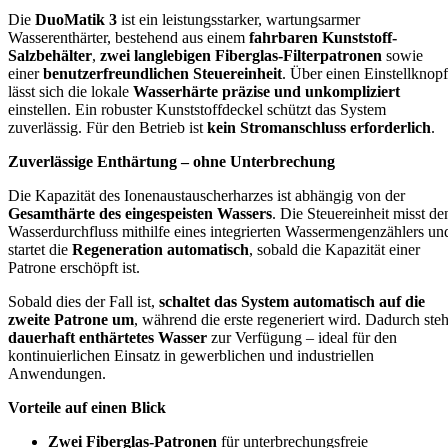
Die
DuoMatik 3
ist ein leistungsstarker, wartungsarmer
Wasserenthärter, bestehend aus einem
fahrbaren Kunststoff-
Salzbehälter
,
zwei langlebigen Fiberglas-Filterpatronen
sowie
einer
benutzerfreundlichen Steuereinheit
. Über einen Einstellknopf
lässt sich die lokale
Wasserhärte präzise und unkompliziert
einstellen. Ein robuster Kunststoffdeckel schützt das System
zuverlässig. Für den Betrieb ist
kein Stromanschluss erforderlich
.
Zuverlässige Enthärtung – ohne Unterbrechung
Die Kapazität des Ionenaustauscherharzes ist abhängig von der
Gesamthärte des eingespeisten Wassers
. Die Steuereinheit misst de
Wasserdurchfluss mithilfe eines integrierten Wassermengenzählers un
startet die
Regeneration automatisch
, sobald die Kapazität einer
Patrone erschöpft ist.
Sobald dies der Fall ist,
schaltet das System automatisch auf die
zweite Patrone um
, während die erste regeneriert wird. Dadurch steh
dauerhaft enthärtetes Wasser
zur Verfügung – ideal für den
kontinuierlichen Einsatz in gewerblichen und industriellen
Anwendungen.
Vorteile auf einen Blick
Zwei Fiberglas-Patronen
für unterbrechungsfreie