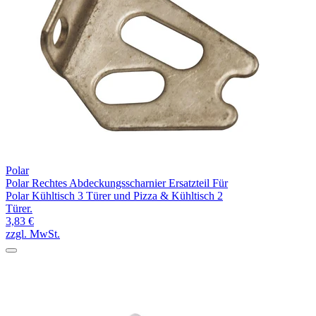
Polar
Polar Rechtes Abdeckungsscharnier Ersatzteil Für
Polar Kühltisch 3 Türer und Pizza & Kühltisch 2
Türer.
3,83 €
zzgl. MwSt.