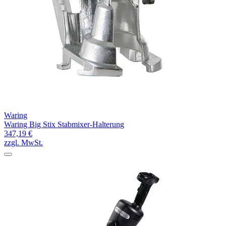
Waring
Waring Big Stix Stabmixer-Halterung
347,19 €
zzgl. MwSt.