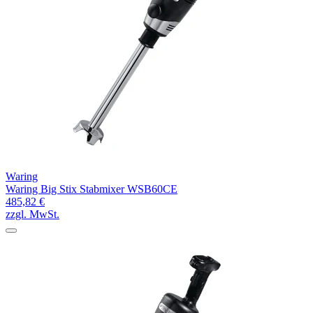
Waring
Waring Big Stix Stabmixer WSB60CE
485,82 €
zzgl. MwSt.