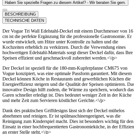
Haben Sie spezielle Fragen zu diesem Artikel? - Wir beraten Sie gern.
BESCHREIBUNG
TECHNISCHE DATEN
Der Vogue Tri Wall Edelstahl-Deckel mit einem Durchmesser von 16
cm ist die perfekte Ergänzung für die professionelle Gastronomie. Er
wurde entwickelt, um Hitze unter Kontrolle zu halten und die
Kochzeiten erheblich zu verkürzen. Durch die Verwendung eines
hochwertigen Edelstahl-Materials sorgt dieser Deckel dafür, dass Ihre
Speisen effizient und geschmackvoll zubereitet werden.<\/p>
Der Deckel ist speziell für die 180-mm-Kupferpfanne CM675 von
Vogue konzipiert, was eine optimale Passform garantiert. Mit diesem
Deckel können Köche in Restaurants und gewerblichen Küchen die
Energieeffizienz steigern und die Qualität der Speisen optimieren. Da
innovative Design hilft zudem, die Wärme zu speichern, wodurch das
Garen schneller erledigt ist. Dies bedeutet weniger Zeit in der Küche
und mehr Zeit zum Servieren köstlicher Gerichte.<\/p>
Dank des praktischen Griffdesigns lässt sich der Deckel mühelos
abnehmen und reinigen. Er ist spülmaschinengeeignet, was die
Reinigung zum Kinderspiel macht. Dies ist besonders wichtig für den
Einsatz in einer hochfrequentierten Gastronomieküche, in der Effizie
an erster Stelle steht.<\/p>