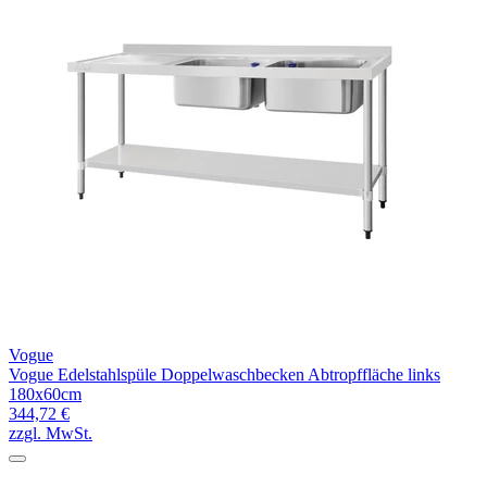
Vogue
Vogue Edelstahlspüle Doppelwaschbecken Abtropffläche links
180x60cm
344,72 €
zzgl. MwSt.