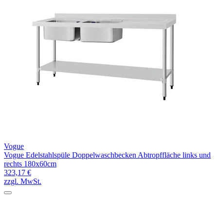
Vogue
Vogue Edelstahlspüle Doppelwaschbecken Abtropffläche links und
rechts 180x60cm
323,17 €
zzgl. MwSt.