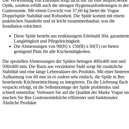
Die Verwendung von Edelstahl sorgt nicht nur für eine ansprechende
Optik, sondern erfüllt auch die strengen Hygieneanforderungen in der
Gastronomie. Mit einem Gewicht von 37,60 kg bietet die Vogue
Doppelspüle Stabilität und Robustheit. Die Spüle kommt mit einem
praktischen Standrohr und ist leicht zusammenbaubar, was die
Installation erleichtert.
Diese Spüle besteht aus erstklassigem Edelstahl 304, garantiert
Langlebigkeit und Pflegeleichtigkeit.
Die Abmessungen von 90(H) x 150(B) x 60(T) cm bieten
genügend Platz für alle Küchentätigkeiten.
Die speziellen Abmessungen der Spülen betragen 400x400 mm und
500x400 mm. Die Basis aus verzinktem Stahl sorgt für zusätzliche
Stabilität und eine lange Lebensdauer des Produkts. Mit einer hintere
Aufkantung von 60 mm ist es zudem sehr einfach, die Spüle in Ihre
bestehende Kücheneinrichtung zu integrieren. Da die Lieferung flach
verpackt erfolgt, ist die Selbstmontage der Spüle problemlos und
schnell umsetzbar. Vertrauen Sie auf die Qualität der Marke Vogue u
machen Sie Ihre Gastronomieküche effizienter und funktionaler.
Ähnliche Produkte